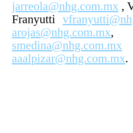
jarreola@nhg.com.mx
, 
Franyutti
vfranyutti@n
arojas@nhg.com.mx
, 
smedina@nhg.com.mx
a
aaalpizar@nhg.com.mx
.