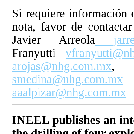
Si requiere información 
nota, favor de contactar
Javier Arreola
jar
Franyutti
vfranyutti@n
arojas@nhg.com.mx
, 
smedina@nhg.com.mx
y
aaalpizar@nhg.com.mx
INEEL publishes an inte
the drilling of four exp