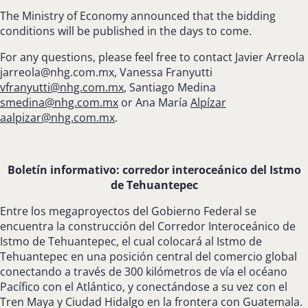
The Ministry of Economy announced that the bidding
conditions will be published in the days to come.
For any questions, please feel free to contact Javier Arreola
jarreola@nhg.com.mx
, Vanessa Franyutti
vfranyutti@nhg.com.mx
,
Santiago Medina
smedina@nhg.com.mx
or Ana María
Alpízar
aalpizar@nhg.com.mx
.
Boletín informativo: corredor interoceánico del Istmo
de Tehuantepec
Entre los megaproyectos del Gobierno Federal se
encuentra la construcción del Corredor Interoceánico de
Istmo de Tehuantepec, el cual colocará al Istmo de
Tehuantepec en una posición central del comercio global
conectando a través de 300 kilómetros de vía el océano
Pacífico con el Atlántico, y conectándose a su vez con el
Tren Maya y Ciudad Hidalgo en la frontera con Guatemala.