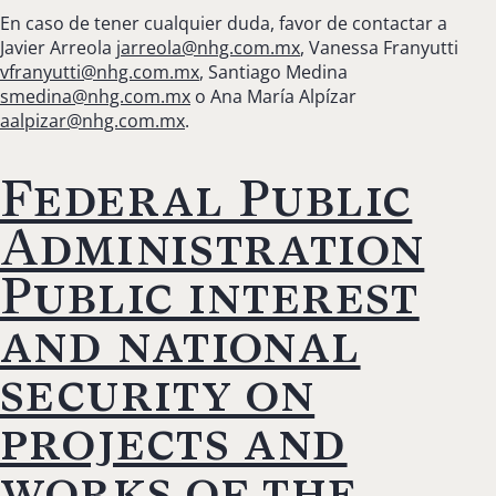
En caso de tener cualquier duda, favor de contactar a
Javier Arreola
jarreola@nhg.com.mx
, Vanessa Franyutti
vfranyutti@nhg.com.mx
, Santiago Medina
smedina@nhg.com.mx
o Ana María Alpízar
aalpizar@nhg.com.mx
.
Federal Public
Administration
Public interest
and national
security on
projects and
works of the