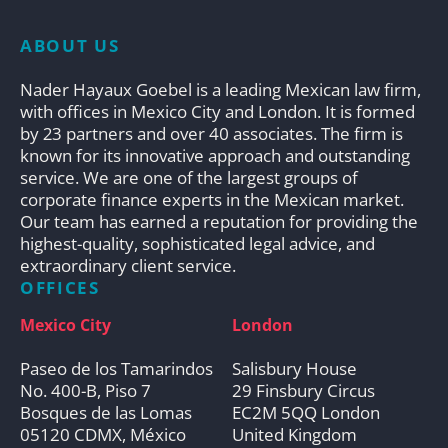
ABOUT US
Nader Hayaux Goebel is a leading Mexican law firm,
with offices in Mexico City and London. It is formed
by 23 partners and over 40 associates. The firm is
known for its innovative approach and outstanding
service. We are one of the largest groups of
corporate finance experts in the Mexican market.
Our team has earned a reputation for providing the
highest-quality, sophisticated legal advice, and
extraordinary client service.
OFFICES
Mexico City
London
Paseo de los Tamarindos
Salisbury House
No. 400-B, Piso 7
29 Finsbury Circus
Bosques de las Lomas
EC2M 5QQ London
05120 CDMX, México
United Kingdom