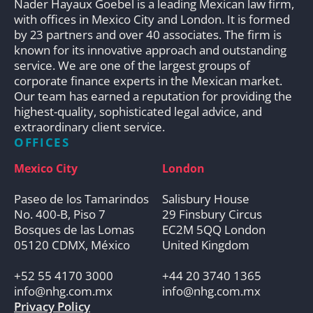
Nader Hayaux Goebel is a leading Mexican law firm,
with offices in Mexico City and London. It is formed
by 23 partners and over 40 associates. The firm is
known for its innovative approach and outstanding
service. We are one of the largest groups of
corporate finance experts in the Mexican market.
Our team has earned a reputation for providing the
highest-quality, sophisticated legal advice, and
extraordinary client service.
OFFICES
Mexico City
London
Paseo de los Tamarindos
Salisbury House
No. 400-B, Piso 7
29 Finsbury Circus
Bosques de las Lomas
EC2M 5QQ London
05120 CDMX, México
United Kingdom
+52 55 4170 3000
+44 20 3740 1365
info@nhg.com.mx
info@nhg.com.mx
Privacy Policy