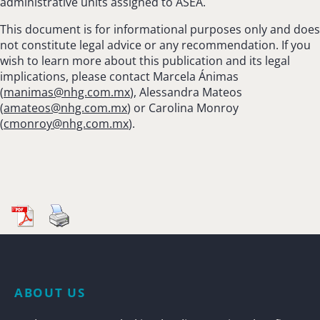
administrative units assigned to ASEA.
This document is for informational purposes only and does
not constitute legal advice or any recommendation. If you
wish to learn more about this publication and its legal
implications, please contact Marcela Ánimas
(
manimas@nhg.com.mx
), Alessandra Mateos
(
amateos@nhg.com.mx
) or Carolina Monroy
(
cmonroy@nhg.com.mx
).
ABOUT US