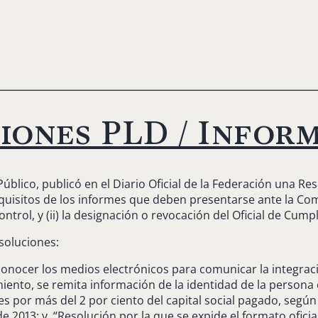
ciones PLD / Infor
Público, publicó en el Diario Oficial de la Federación una R
uisitos de los informes que deben presentarse ante la Comisi
rol, y (ii) la designación o revocación del Oficial de Cumpl
soluciones:
 conocer los medios electrónicos para comunicar la integra
iento, se remita información de la identidad de la persona 
es por más del 2 por ciento del capital social pagado, seg
de 2013; y “Resolución por la que se expide el formato ofici