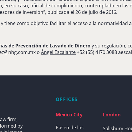
en su caso, oficial de cumplimiento, contemplado en las dis
esores de inversión”, publicada el 26 de julio de 2016.
 tiene como objetivo facilitar el acceso a la normatividad 
emas de Prevención de Lavado de Dinero
y su regulación, 
rez@nhg.com.mx
o
Ángel Escalante
+52 (55) 4170 3088
aesca
OFFICES
Mexico City
London
aw firm,
s formed by
Paseo de los
Salisbury Ho