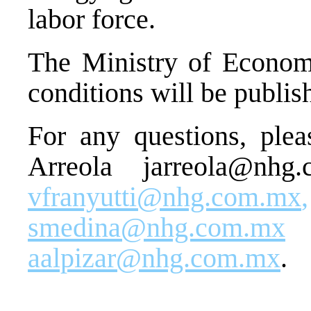
labor force.
The Ministry of Econom
conditions will be publis
For any questions, pleas
Arreola
jarreola@nhg
vfranyutti@nhg.com.mx
,
smedina@nhg.com.mx
o
aalpizar@nhg.com.mx
.