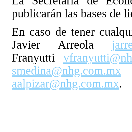
La Secretaría de Eco
publicarán las bases de l
En caso de tener cualqui
Javier Arreola
jar
Franyutti
vfranyutti@n
smedina@nhg.com.mx
o
aalpizar@nhg.com.mx
.