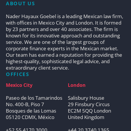
ABOUT US
Nader Hayaux Goebel is a leading Mexican law firm,
with offices in Mexico City and London. It is formed
by 23 partners and over 40 associates. The firm is
known for its innovative approach and outstanding
service. We are one of the largest groups of
corporate finance experts in the Mexican market.
Our team has earned a reputation for providing the
highest-quality, sophisticated legal advice, and
extraordinary client service.
OFFICES
Mexico City
London
Paseo de los Tamarindos
Salisbury House
No. 400-B, Piso 7
29 Finsbury Circus
Bosques de las Lomas
EC2M 5QQ London
05120 CDMX, México
United Kingdom
+52 55 4170 3000
+44 20 3740 1365