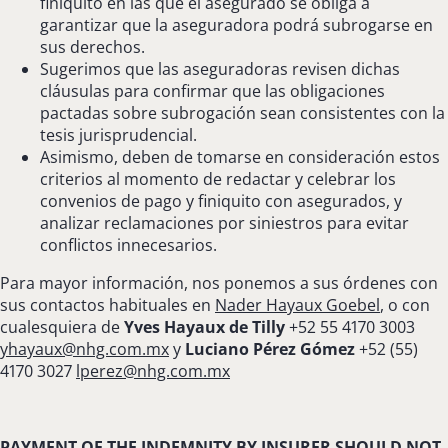
finiquito en las que el asegurado se obliga a
garantizar que la aseguradora podrá subrogarse en
sus derechos.
Sugerimos que las aseguradoras revisen dichas
cláusulas para confirmar que las obligaciones
pactadas sobre subrogación sean consistentes con la
tesis jurisprudencial.
Asimismo, deben de tomarse en consideración estos
criterios al momento de redactar y celebrar los
convenios de pago y finiquito con asegurados, y
analizar reclamaciones por siniestros para evitar
conflictos innecesarios.
Para mayor información, nos ponemos a sus órdenes con
sus contactos habituales en
Nader Hayaux Goebel
, o con
cualesquiera de
Yves Hayaux de Tilly
+52 55 4170 3003
yhayaux@nhg.com.mx
y
Luciano Pérez Gómez
+52 (55)
4170 3027
lperez@nhg.com.mx
PAYMENT OF THE INDEMNITY BY INSURER SHOULD NOT