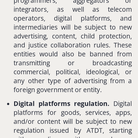
programmers,
aggregators
or
integrators,
as
well
as
telecom
operators,
digital
platforms,
and
intermediaries
will
be
subject
to
new
advertising,
content,
child
protection,
and
justice
collaboration
rules.
These
entities
would
also
be
banned
from
transmitting
or
broadcasting
commercial,
political,
ideological,
or
any
other
type
of
advertising
from
a
foreign
government
or
entity.
Digital
platforms
regulation.
Digital
platforms
for
goods,
services,
apps,
and/
or
content
will
be
subject
to
new
regulation
issued
by
ATDT,
starting