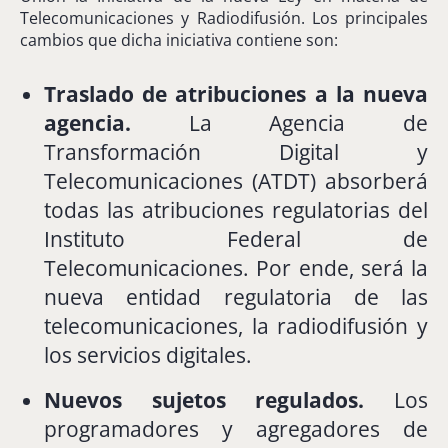
Telecomunicaciones
y
Radiodifusión.
Los
principales
cambios
que
dicha
iniciativa
contiene
son:
Traslado
de
atribuciones
a
la
nueva
agencia.
La
Agencia
de
Transformación
Digital
y
Telecomunicaciones (
ATDT)
absorberá
todas
las
atribuciones
regulatorias
del
Instituto
Federal
de
Telecomunicaciones.
Por
ende,
será
la
nueva
entidad
regulatoria
de
las
telecomunicaciones,
la
radiodifusión
y
los
servicios
digitales.
Nuevos
sujetos
regulados.
Los
programadores
y
agregadores
de