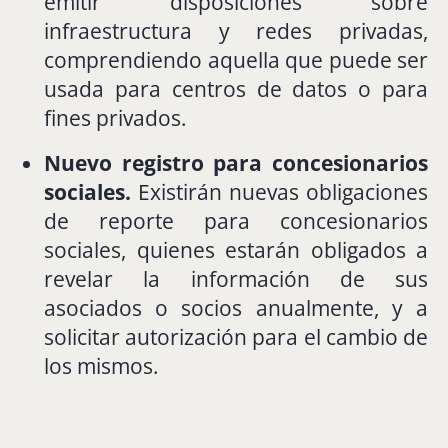
emitir
disposiciones
sobre
infraestructura
y
redes
privadas,
comprendiendo
aquella
que
puede
ser
usada
para
centros
de
datos
o
para
fines
privados.
Nuevo
registro
para
concesionarios
sociales.
Existirán
nuevas
obligaciones
de
reporte
para
concesionarios
sociales,
quienes
estarán
obligados
a
revelar
la
información
de
sus
asociados
o
socios
anualmente,
y
a
solicitar
autorización
para
el
cambio
de
los
mismos.