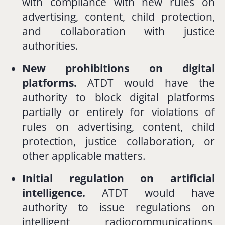
with
compliance
with
new
rules
on
advertising,
content,
child
protection,
and
collaboration
with
justice
authorities.
New
prohibitions
on
digital
platforms.
ATDT
would
have
the
authority
to
block
digital
platforms
partially
or
entirely
for
violations
of
rules
on
advertising,
content,
child
protection,
justice
collaboration,
or
other
applicable
matters.
Initial
regulation
on
artificial
intelligence.
ATDT
would
have
authority
to
issue
regulations
on
intelligent
radiocommunications,