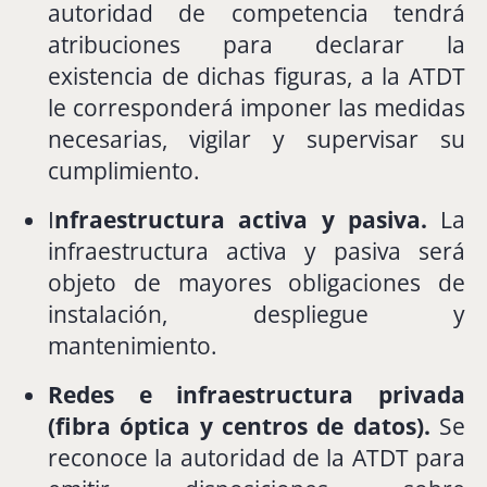
autoridad
de
competencia
tendrá
atribuciones
para
declarar
la
existencia
de
dichas
figuras,
a
la
ATDT
le
corresponderá
imponer
las
medidas
necesarias,
vigilar
y
supervisar
su
cumplimiento.
I
nfraestructura
activa
y
pasiva.
La
infraestructura
activa
y
pasiva
será
objeto
de
mayores
obligaciones
de
instalación,
despliegue
y
mantenimiento.
Redes
e
infraestructura
privada
(
fibra
óptica
y
centros
de
datos).
Se
reconoce
la
autoridad
de
la
ATDT
para