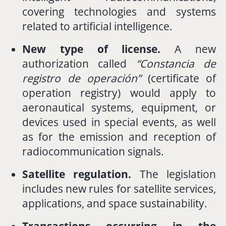
covering
technologies
and
systems
related
to
artificial
intelligence.
New
type
of
license.
A
new
authorization
called
“
Constancia
de
registro
de
operación”
(
certificate
of
operation
registry)
would
apply
to
aeronautical
systems,
equipment,
or
devices
used
in
special
events,
as
well
as
for
the
emission
and
reception
of
radiocommunication
signals.
Satellite
regulation.
The
legislation
includes
new
rules
for
satellite
services,
applications,
and
space
sustainability.
Transactions
occurring
in
the