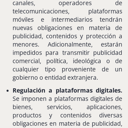
canales,
operadores
de
telecomunicaciones,
plataformas
móviles
e
intermediarios
tendrán
nuevas
obligaciones
en
materia
de
publicidad,
contenidos
y
protección
a
menores.
Adicionalmente,
estarán
impedidos
para
transmitir
publicidad
comercial,
política,
ideológica
o
de
cualquier
tipo
proveniente
de
un
gobierno
o
entidad
extranjera.
Regulación
a
plataformas
digitales.
Se
imponen
a
plataformas
digitales
de
bienes,
servicios,
aplicaciones,
productos
y
contenidos
diversas
obligaciones
en
materia
de
publicidad,