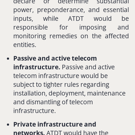
declare
or
determine
substantial
power,
preponderance,
and
essential
inputs,
while
ATDT
would
be
responsible
for
imposing
and
monitoring
remedies
on
the
affected
entities.
Passive
and
active
telecom
infrastructure.
Passive
and
active
telecom
infrastructure
would
be
subject
to
tighter
rules
regarding
installation,
deployment,
maintenance
and
dismantling
of
telecom
infrastructure.
Private
infrastructure
and
networks.
ATDT
would
have
the