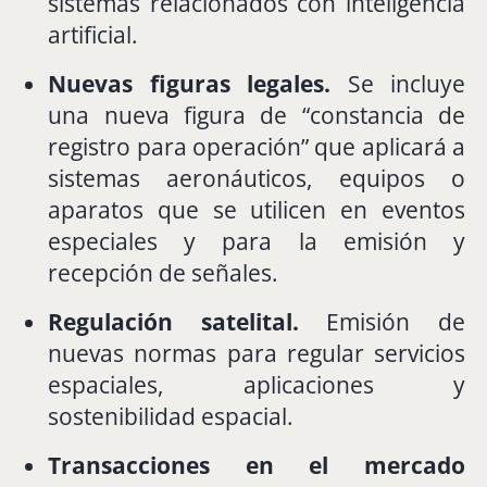
sistemas
relacionados
con
inteligencia
artificial.
Nuevas
figuras
legales.
Se
incluye
una
nueva
figura
de “
constancia
de
registro
para
operación”
que
aplicará
a
sistemas
aeronáuticos,
equipos
o
aparatos
que
se
utilicen
en
eventos
especiales
y
para
la
emisión
y
recepción
de
señales.
Regulación
satelital.
Emisión
de
nuevas
normas
para
regular
servicios
espaciales,
aplicaciones
y
sostenibilidad
espacial.
Transacciones
en
el
mercado