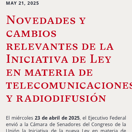
MAY 21, 2025
Novedades y
cambios
relevantes de la
Iniciativa de Ley
en materia de
telecomunicacione
y radiodifusión
El
miércoles
23
de
abril
de
2025
,
el
Ejecutivo
Federal
envió
a
la
Cámara
de
Senadores
del
Congreso
de
la
Unión
la
Iniciativa
de
la
nueva
Ley
en
materia
de