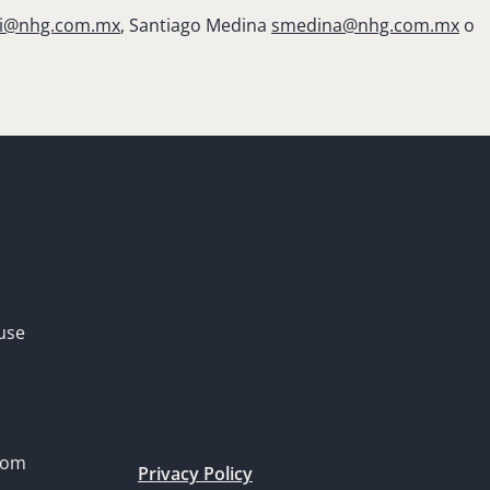
ti@nhg.com.mx
, Santiago Medina
smedina@nhg.com.mx
o
use
dom
Privacy Policy