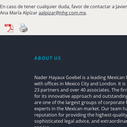
En caso de tener cualquier duda, favor de contactar a Javie
Ana María Alpízar
aalpizar@nhg.com.mx
.
ABOUT US
Nader Hayaux Goebel is a leading Mexican l
with offices in Mexico City and London. It i
23 partners and over 40 associates. The fi
for its innovative approach and outstandin
are one of the largest groups of corporate 
experts in the Mexican market. Our team h
reputation for providing the highest-quality
sophisticated legal advice, and extraordinar