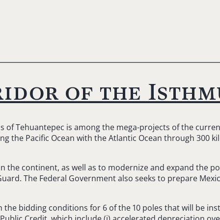
idor of the Isthm
us of Tehuantepec is among the mega-projects of the curren
ting the Pacific Ocean with the Atlantic Ocean through 300 k
on the continent, as well as to modernize and expand the port
Guard. The Federal Government also seeks to prepare Mexico 
the bidding conditions for 6 of the 10 poles that will be in
ublic Credit, which include (i) accelerated depreciation over