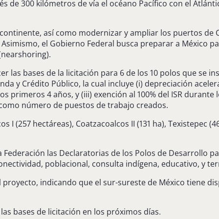
s de 300 kilómetros de vía el océano Pacífico con el Atlánt
 continente, así como modernizar y ampliar los puertos de Co
 Asimismo, el Gobierno Federal busca preparar a México par
(nearshoring).
 las bases de la licitación para 6 de los 10 polos que se in
da y Crédito Público, la cual incluye (i) depreciación aceler
 los primeros 4 años, y (iii) exención al 100% del ISR durant
s como número de puestos de trabajo creados.
os I (257 hectáreas), Coatzacoalcos II (131 ha), Texistepec (46
 la Federación las Declaratorias de los Polos de Desarrollo 
nectividad, poblacional, consulta indígena, educativo, y terr
l proyecto, indicando que el sur-sureste de México tiene di
as bases de licitación en los próximos días.