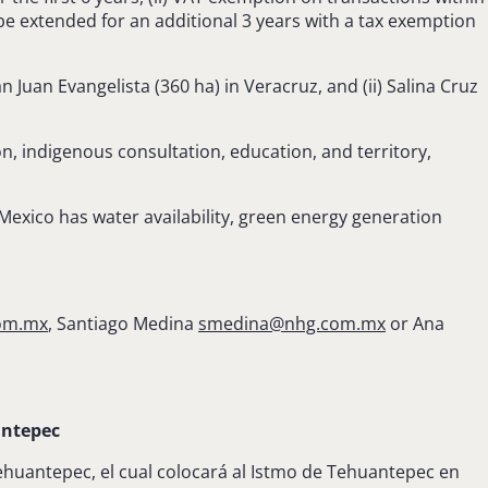
 be extended for an additional 3 years with a tax exemption
an Juan Evangelista (360 ha) in Veracruz, and (ii) Salina Cruz
on, indigenous consultation, education, and territory,
Mexico has water availability, green energy generation
com.mx
,
Santiago Medina
smedina@nhg.com.mx
or Ana
antepec
ehuantepec, el cual colocará al Istmo de Tehuantepec en