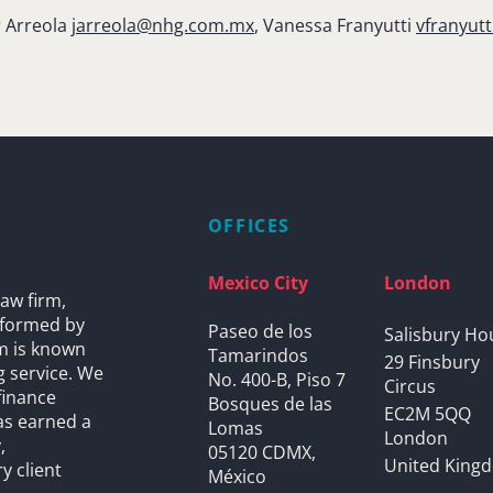
r Arreola
jarreola@nhg.com.mx
, Vanessa Franyutti
vfranyut
OFFICES
Mexico City
London
aw firm,
s formed by
Paseo de los
Salisbury Ho
rm is known
Tamarindos
29 Finsbury
g service. We
No. 400-B, Piso 7
Circus
finance
Bosques de las
EC2M 5QQ
as earned a
Lomas
London
,
05120 CDMX,
United King
y client
México