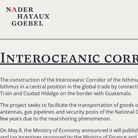
Interoceanic corr
The construction of the Interoceanic Corridor of the Isthm
Isthmus in a central position in the global trade by connec
Train and Ciudad Hidalgo on the border with Guatemala.
The project seeks to facilitate the transportation of goods 
antennas, gas pipelines and security posts of the National 
few years due to the nearshoring phenomenon.
On May 8, the Ministry of Economy announced it will publish 
and tax incentives proposed by the Ministry of Finance and P