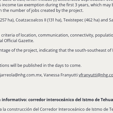
00% income tax exemption during the first 3 years, which may
n the number of jobs created by the project.
 (257 ha), Coatzacoalcos II (131 ha), Texistepec (462 ha) and S
 criteria of location, communication, connectivity, populati
 Official Gazette.
age of the project, indicating that the south-southeast of 
ons will be published in the days to come.
jarreola@nhg.com.mx
, Vanessa Franyutti
vfranyutti@nhg.
n informativo: corredor interoceánico del Istmo de Tehu
 la construcción del Corredor Interoceánico de Istmo de T