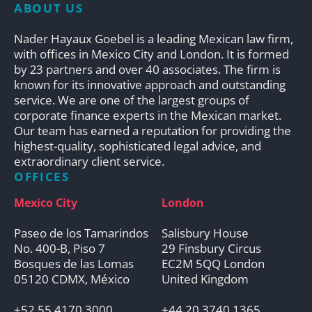
ABOUT US
Nader Hayaux Goebel is a leading Mexican law firm,
with offices in Mexico City and London. It is formed
by 23 partners and over 40 associates. The firm is
known for its innovative approach and outstanding
service. We are one of the largest groups of
corporate finance experts in the Mexican market.
Our team has earned a reputation for providing the
highest-quality, sophisticated legal advice, and
extraordinary client service.
OFFICES
Mexico City
London
Paseo de los Tamarindos
Salisbury House
No. 400-B, Piso 7
29 Finsbury Circus
Bosques de las Lomas
EC2M 5QQ London
05120 CDMX, México
United Kingdom
+52 55 4170 3000
+44 20 3740 1365