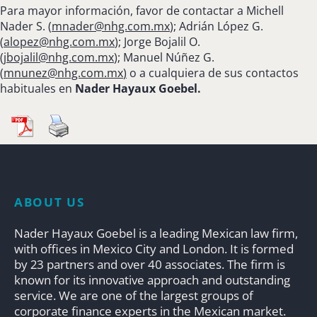
Para mayor información, favor de contactar a Michell
Nader S. (
mnader@nhg.com.mx
); Adrián López G.
(
alopez@nhg.com.mx
); Jorge Bojalil O.
(
jbojalil@nhg.com.mx
); Manuel Núñez G.
(
mnunez@nhg.com.mx
)
o a cualquiera de sus contactos
habituales en
Nader Hayaux Goebel.
ABOUT US
Nader Hayaux Goebel is a leading Mexican law firm,
with offices in Mexico City and London. It is formed
by 23 partners and over 40 associates. The firm is
known for its innovative approach and outstanding
service. We are one of the largest groups of
corporate finance experts in the Mexican market.