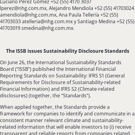
Luciano Pérez Gómez +52 (55) 4170 3037
lperez@nhg.com.mx
, Alejandro Mendiola +52 (55) 41703024
amendiola@nhg.com.mx
, Ana Paula Tellería +52 (55)
41703033
atelleria@nhg.com.mx
y Santiago Medina +52 (55)
41703019
smedina@nhg.com.mx
.
The ISSB issues Sustainability Disclosure Standards
On June 26, the International Sustainability Standards
Board (“ISSB”) published the International Financial
Reporting Standards on Sustainability: IFRS S1 (General
Requirements for Disclosure of Sustainability-related
Financial Information) and IFRS S2 (Climate-related
disclosures) (together, the “Standards”).
When applied together, the Standards provide a
framework for companies to identify and communicate in a
consistent manner relevant climate and sustainability-
related information that will enable investors to (i) receive
transparent and reliable reports from companies related