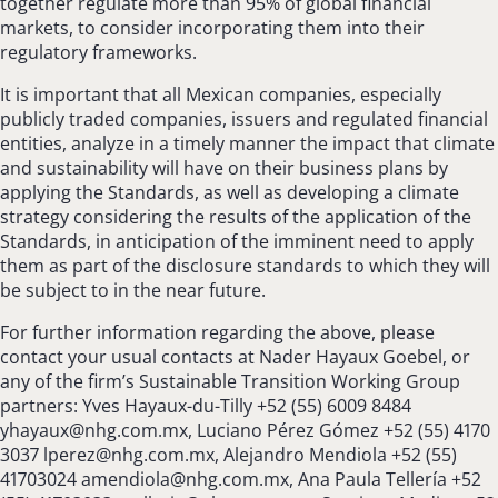
together regulate more than 95% of global financial
markets, to consider incorporating them into their
regulatory frameworks.
It is important that all Mexican companies, especially
publicly traded companies, issuers and regulated financial
entities, analyze in a timely manner the impact that climate
and sustainability will have on their business plans by
applying the Standards, as well as developing a climate
strategy considering the results of the application of the
Standards, in anticipation of the imminent need to apply
them as part of the disclosure standards to which they will
be subject to in the near future.
For further information regarding the above, please
contact your usual contacts at Nader Hayaux Goebel, or
any of the firm’s Sustainable Transition Working Group
partners: Yves Hayaux-du-Tilly +52 (55) 6009 8484
yhayaux@nhg.com.mx
, Luciano Pérez Gómez +52 (55) 4170
3037
lperez@nhg.com.mx
, Alejandro Mendiola +52 (55)
41703024
amendiola@nhg.com.mx
, Ana Paula Tellería +52