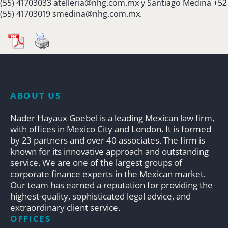
(55) 41703033
atelleria@nhg.com.mx
y Santiago Medina +52
(55) 41703019
smedina@nhg.com.mx
.
ABOUT US
Nader Hayaux Goebel is a leading Mexican law firm,
with offices in Mexico City and London. It is formed
by 23 partners and over 40 associates. The firm is
known for its innovative approach and outstanding
service. We are one of the largest groups of
corporate finance experts in the Mexican market.
Our team has earned a reputation for providing the
highest-quality, sophisticated legal advice, and
extraordinary client service.
OFFICES