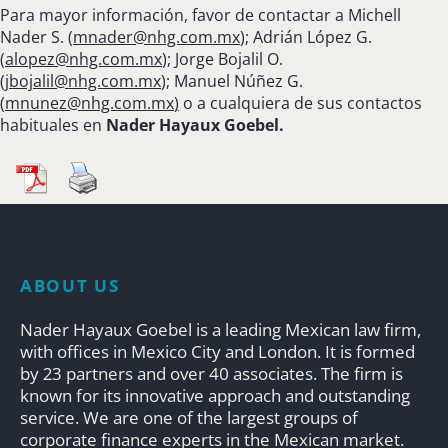
Para mayor información, favor de contactar a Michell
Nader S. (
mnader@nhg.com.mx
); Adrián López G.
(
alopez@nhg.com.mx
); Jorge Bojalil O.
(
jbojalil@nhg.com.mx
); Manuel Núñez G.
(
mnunez@nhg.com.mx
)
o a cualquiera de sus contactos
habituales en
Nader Hayaux Goebel.
ABOUT US
Nader Hayaux Goebel is a leading Mexican law firm,
with offices in Mexico City and London. It is formed
by 23 partners and over 40 associates. The firm is
known for its innovative approach and outstanding
service. We are one of the largest groups of
corporate finance experts in the Mexican market.