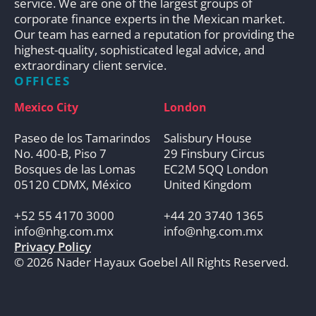
service. We are one of the largest groups of
corporate finance experts in the Mexican market.
Our team has earned a reputation for providing the
highest-quality, sophisticated legal advice, and
extraordinary client service.
OFFICES
Mexico City
London
Paseo de los Tamarindos
Salisbury House
No. 400-B, Piso 7
29 Finsbury Circus
Bosques de las Lomas
EC2M 5QQ London
05120 CDMX, México
United Kingdom
+52 55 4170 3000
+44 20 3740 1365
info@nhg.com.mx
info@nhg.com.mx
Privacy Policy
© 2026 Nader Hayaux Goebel All Rights Reserved.