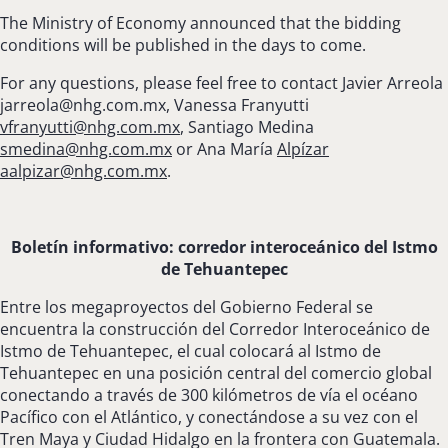
The Ministry of Economy announced that the bidding
conditions will be published in the days to come.
For any questions, please feel free to contact Javier Arreola
jarreola@nhg.com.mx
, Vanessa Franyutti
vfranyutti@nhg.com.mx
,
Santiago Medina
smedina@nhg.com.mx
or Ana María
Alpízar
aalpizar@nhg.com.mx
.
Boletín informativo: corredor interoceánico del Istmo
de Tehuantepec
Entre los megaproyectos del Gobierno Federal se
encuentra la construcción del Corredor Interoceánico de
Istmo de Tehuantepec, el cual colocará al Istmo de
Tehuantepec en una posición central del comercio global
conectando a través de 300 kilómetros de vía el océano
Pacífico con el Atlántico, y conectándose a su vez con el
Tren Maya y Ciudad Hidalgo en la frontera con Guatemala.