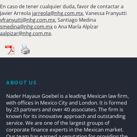
En caso de tener cualquier duda, favor de contactar a
Javier Arreola
jarreola@nhg.com.mx
, Vanessa Franyutti
vfranyutti@nhg.com.mx
, Santiago Medina
smedina@nhg.com.mx
o Ana María Alpízar
aalpizar@nhg.com.mx
.
ABOUT US
Nader Hayaux Goebel is a leading Mexican law firm,
with offices in Mexico City and London. It is formed
by 23 partners and over 40 associates. The firm is
known for its innovative approach and outstanding
service. We are one of the largest groups of
corporate finance experts in the Mexican market.
Our team has earned a reputation for providing the