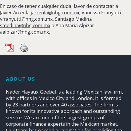
En caso de tener cualquier duda, favor de contactar a
Javier Arreola
jarreola@nhg.com.mx
, Vanessa Franyutti
vfranyutti@nhg.com.mx
, Santiago Medina
smedina@nhg.com.mx
o Ana María Alpízar
aalpizar@nhg.com.mx
.
ABOUT US
Nader Hayaux Goebel is a leading Mexican law firm,
with offices in Mexico City and London. It is formed
by 23 partners and over 40 associates. The firm is
known for its innovative approach and outstanding
service. We are one of the largest groups of
corporate finance experts in the Mexican market.
Our team has earned a reputation for providing the