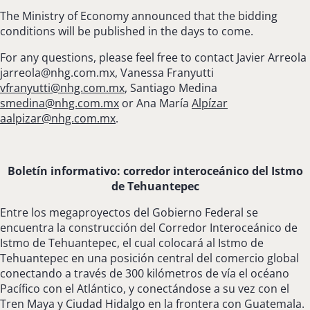
The Ministry of Economy announced that the bidding
conditions will be published in the days to come.
For any questions, please feel free to contact Javier Arreola
jarreola@nhg.com.mx
, Vanessa Franyutti
vfranyutti@nhg.com.mx
,
Santiago Medina
smedina@nhg.com.mx
or Ana María
Alpízar
aalpizar@nhg.com.mx
.
Boletín informativo: corredor interoceánico del Istmo
de Tehuantepec
Entre los megaproyectos del Gobierno Federal se
encuentra la construcción del Corredor Interoceánico de
Istmo de Tehuantepec, el cual colocará al Istmo de
Tehuantepec en una posición central del comercio global
conectando a través de 300 kilómetros de vía el océano
Pacífico con el Atlántico, y conectándose a su vez con el
Tren Maya y Ciudad Hidalgo en la frontera con Guatemala.