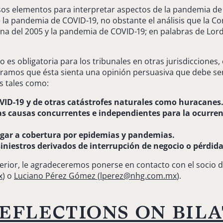
sos elementos para interpretar aspectos de la pandemia de C
la pandemia de COVID-19, no obstante el análisis que la Co
rina del 2005 y la pandemia de COVID-19; en palabras de Lord
 es obligatoria para los tribunales en otras jurisdicciones, 
eramos que ésta sienta una opinión persuasiva que debe se
as tales como:
OVID-19 y de otras catástrofes naturales como huracanes
as causas concurrentes e independientes para la ocurrenc
lugar a cobertura por epidemias y pandemias.
siniestros derivados de interrupción de negocio o pérdi
nterior, le agradeceremos ponerse en contacto con el socio
x
) o
Luciano Pérez Gómez
(
lperez@nhg.com.mx
).
eflections on bil