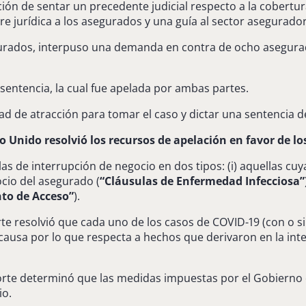
ención de sentar un precedente judicial respecto a la cobert
e jurídica a los asegurados y una guía al sector asegurador
egurados, interpuso una demanda en contra de ocho asegurad
 sentencia, la cual fue apelada por ambas partes.
ad de atracción para tomar el caso y dictar una sentencia de
o Unido resolvió los recursos de apelación en favor de l
ulas de interrupción de negocio en dos tipos: (i) aquellas c
ocio del asegurado (
“Cláusulas de Enfermedad Infecciosa”
to de Acceso”
).
orte resolvió que cada uno de los casos de COVID-19 (con o 
causa por lo que respecta a hechos que derivaron en la int
Corte determinó que las medidas impuestas por el Gobierno 
io.