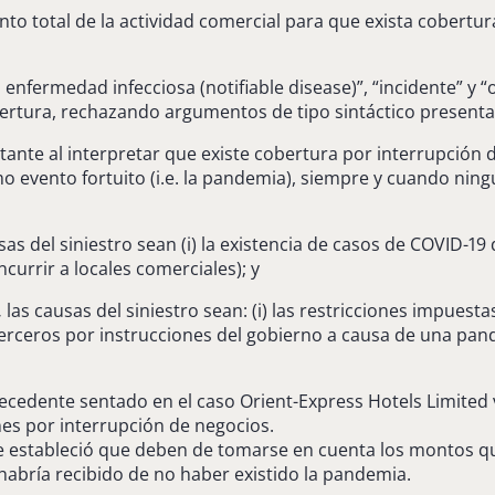
to total de la actividad comercial para que exista cobertu
 enfermedad infecciosa (notifiable disease)”, “incidente” y
bertura, rechazando argumentos de tipo sintáctico present
te al interpretar que existe cobertura por interrupción d
o evento fortuito (i.e. la pandemia), siempre y cuando ni
as del siniestro sean (i) la existencia de casos de COVID-19 d
currir a locales comerciales); y
,
las causas del siniestro sean: (i) las restricciones impues
 terceros por instrucciones del gobierno a causa de una pan
ecedente sentado en el caso Orient-Express Hotels Limited v 
s por interrupción de negocios.
orte estableció que deben de tomarse en cuenta los montos q
abría recibido de no haber existido la pandemia.