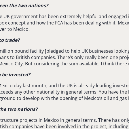
ween the two nations?
he UK government has been extremely helpful and engaged in 
dbox concept and how the FCA has been dealing with it. Mex
ver to Mexico.
co trade?
illion pound facility [pledged to help UK businesses looking
ans to British companies. There’s only really been one proj
Mexico City. But considering the sum available, I think there
 be invested?
K Mexico day last month, and the UK is already leading inves
xceeds any other nationality in general terms. You have the
ground to develop with the opening of Mexico’s oil and gas 
the two nations?
ructure projects in Mexico in general terms. There has only
tish companies have been involved in the project, including 