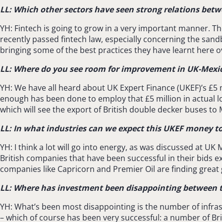
LL: Which other sectors have seen strong relations bet
YH: Fintech is going to grow in a very important manner. T
recently passed fintech law, especially concerning the san
bringing some of the best practices they have learnt here o
LL: Where do you see room for improvement in UK-Mexi
YH: We have all heard about UK Expert Finance (UKEF)’s £5 m
enough has been done to employ that £5 million in actual lo
which will see the export of British double decker buses to 
LL: In what industries can we expect this UKEF money to
YH: I think a lot will go into energy, as was discussed at U
British companies that have been successful in their bids e
companies like Capricorn and Premier Oil are finding great 
LL: Where has investment been disappointing between 
YH: What’s been most disappointing is the number of infrast
– which of course has been very successful: a number of Bri