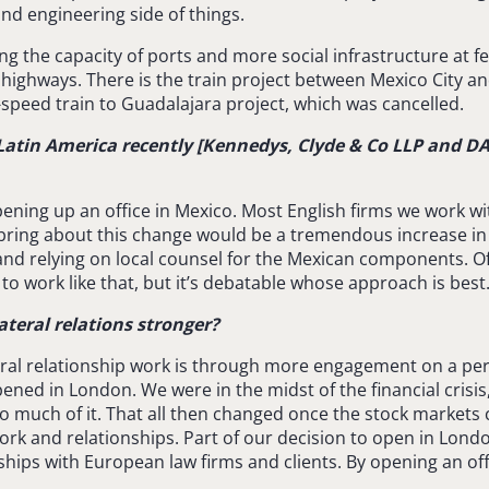
and engineering side of things.
 the capacity of ports and more social infrastructure at fede
highways. There is the train project between Mexico City a
-speed train to Guadalajara project, which was cancelled.
 Latin America recently [Kennedys, Clyde & Co LLP and D
 opening up an office in Mexico. Most English firms we work
 bring about this change would be a tremendous increase in
d relying on local counsel for the Mexican components. Of 
to work like that, but it’s debatable whose approach is best
teral relations stronger?
teral relationship work is through more engagement on a per
ened in London. We were in the midst of the financial cris
so much of it. That all then changed once the stock markets
k and relationships. Part of our decision to open in Londo
hips with European law firms and clients. By opening an off