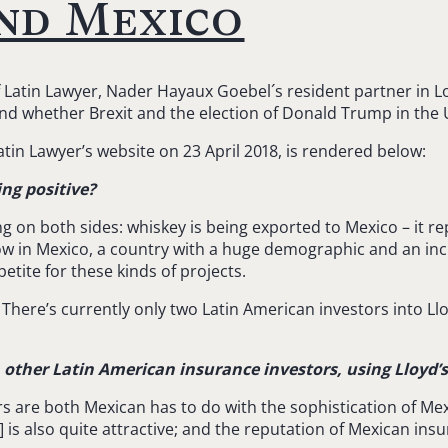
nd Mexico
f Latin Lawyer, Nader Hayaux Goebel´s resident partner in L
d whether Brexit and the election of Donald Trump in the U
Latin Lawyer’s website on 23 April 2018, is rendered below:
ng positive?
ng on both sides: whiskey is being exported to Mexico – it 
ow in Mexico, a country with a huge demographic and an i
petite for these kinds of projects.
There’s currently only two Latin American investors into Ll
other Latin American insurance investors, using Lloyd’s
tors are both Mexican has to do with the sophistication of M
] is also quite attractive; and the reputation of Mexican in