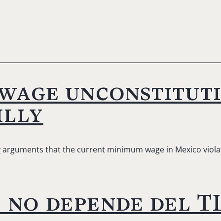
wage unconstitut
illy
y
arguments that the current minimum wage in Mexico violate
o no depende del 