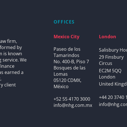
OFFICES
Mexico City
London
aw firm,
s formed by
Paseo de los
Salisbury Ho
rm is known
Tamarindos
29 Finsbury
g service. We
No. 400-B, Piso 7
Circus
finance
Bosques de las
EC2M 5QQ
as earned a
Lomas
London
,
05120 CDMX,
United King
y client
México
+44 20 3740 
+52 55 4170 3000
info@nhg.c
info@nhg.com.mx