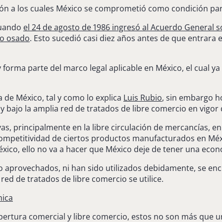
ción a los cuales México se comprometió como condición par
cuando
el 24 de agosto de 1986 ingresó al Acuerdo General
o osado
. Esto sucedió casi diez años antes de que entrara 
y forma parte del marco legal aplicable en México, el cual 
 de México, tal y como lo explica
Luis Rubio
, sin embargo h
jo la amplia red de tratados de libre comercio en vigor q
as, principalmente en la libre circulación de mercancías, e
 competitividad de ciertos productos manufacturados en Méxi
éxico, ello no va a hacer que México deje de tener una eco
o aprovechados, ni han sido utilizados debidamente, se encu
ed de tratados de libre comercio se utilice.
mica
pertura comercial y libre comercio, estos no son más que u