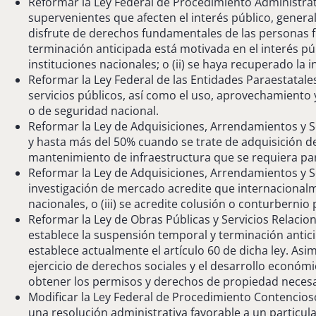
Reformar la Ley Federal de Procedimiento Administrati
supervenientes que afecten el interés público, genera
disfrute de derechos fundamentales de las personas fí
terminación anticipada está motivada en el interés púb
instituciones nacionales; o (ii) se haya recuperado la i
Reformar la Ley Federal de las Entidades Paraestatales
servicios públicos, así como el uso, aprovechamiento y
o de seguridad nacional.
Reformar la Ley de Adquisiciones, Arrendamientos y Se
y hasta más del 50% cuando se trate de adquisición de
mantenimiento de infraestructura que se requiera para 
Reformar la Ley de Adquisiciones, Arrendamientos y Serv
investigación de mercado acredite que internacionalm
nacionales, o (iii) se acredite colusión o conturberni
Reformar la Ley de Obras Públicas y Servicios Relacion
establece la suspensión temporal y terminación antici
establece actualmente el artículo 60 de dicha ley. Asim
ejercicio de derechos sociales y el desarrollo económi
obtener los permisos y derechos de propiedad necesar
Modificar la Ley Federal de Procedimiento Contencios
una resolución administrativa favorable a un particular