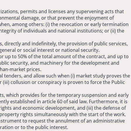
izations, permits and licenses any supervening acts that
vironmental damage, or that prevent the enjoyment of
when, among others: (i) the revocation or early termination
grity of individuals and national institutions; or (ii) the
 directly and indefinitely, the provision of public services,
eneral or social interest or national security.
or up to 50% of the total amount of the contract, and up to
ublic security, and machinery for the development and
than-market prices.
al tenders, and allow such when (i) market study proves the
 (iii) collusion or conspiracy is proven to force the Public
acts, which provides for the temporary suspension and early
tly established in article 60 of said law. Furthermore, it is
l rights and economic development, and (iii) the defense of
property rights simultaneously with the start of the work.
 instrument to request the annulment of an administrative
ation or to the public interest.