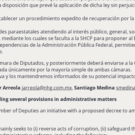
 disposición que prevé la aplicación de dicha ley sin perjuic
tablecer un procedimiento expedito de recuperación por la v
des paraestatales atendiendo al interés público, general, so
 mediante los cuales se faculta a la SHCP para proponer al E
dependencias de la Administración Pública Federal, permitie
e.
Cámara de Diputados, y posteriormente deberá enviarse a la
robada únicamente por la mayoría simple de ambas cámaras.
ativa y los mantendremos informados de su potencial impact
r Arreola
jarreola@nhg.com.mx
,
Santiago Medina
smedin
ling several provisions in administrative matters
mber of Deputies an initiative with a proposed decree to a
ainly seeks to (i) reverse acts of corruption, (ii) safeguard t