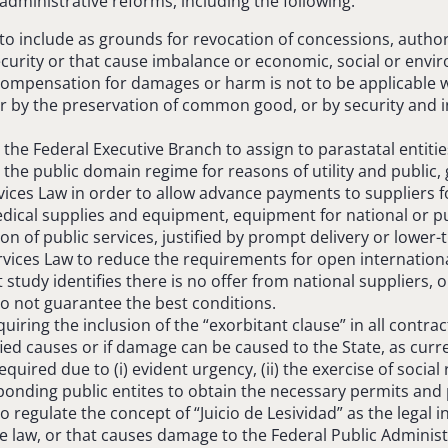
administrative reforms, including the following:
o include as grounds for revocation of concessions, author
l security or that cause imbalance or economic, social or en
t compensation for damages or harm is not to be applicable 
or by the preservation of common good, or by security and inte
the Federal Executive Branch to assign to parastatal entities,
 the public domain regime for reasons of utility and public, g
vices Law in order to allow advance payments to suppliers f
dical supplies and equipment, equipment for national or p
on of public services, justified by prompt delivery or lower-
rvices Law to reduce the requirements for open internation
 study identifies there is no offer from national suppliers, or
do not guarantee the best conditions.
iring the inclusion of the “exorbitant clause” in all contr
ied causes or if damage can be caused to the State, as curren
quired due to (i) evident urgency, (ii) the exercise of socia
ponding public entites to obtain the necessary permits and 
 regulate the concept of “Juicio de Lesividad” as the legal
he law, or that causes damage to the Federal Public Administr