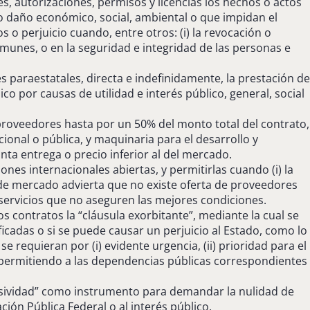
, autorizaciones, permisos y licencias los hechos o actos
 o daño económico, social, ambiental o que impidan el
o perjuicio cuando, entre otros: (i) la revocación o
omunes, o en la seguridad e integridad de las personas e
es paraestatales, directa e indefinidamente, la prestación de
o por causas de utilidad e interés público, general, social
 proveedores hasta por un 50% del monto total del contrato,
onal o pública, y maquinaria para el desarrollo y
nta entrega o precio inferior al del mercado.
ones internacionales abiertas, y permitirlas cuando (i) la
 de mercado advierta que no existe oferta de proveedores
o servicios que no aseguren las mejores condiciones.
s contratos la “cláusula exorbitante”, mediante la cual se
icadas o si se puede causar un perjuicio al Estado, como lo
e requieran por (i) evidente urgencia, (ii) prioridad para el
al, permitiendo a las dependencias públicas correspondientes
 Lesividad” como instrumento para demandar la nulidad de
ción Pública Federal o al interés público.