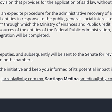
vision that provides for the application of said law without 
 an expedite procedure for the administrative recovery of a
entities in response to the public, general, social interest o
n” through which the Ministry of Finances and Public Credit
esources of the entities of the Federal Public Administratio
egration will be completed.
puties, and subsequently will be sent to the Senate for review
 in both chambers.
the initiative and keep you informed of its potential impact 
a
jarreola@nhg.com.mx
,
Santiago Medina
smedina@nhg.c