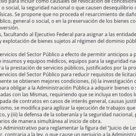
vo para incluir como causales de revocación de concesiones
l o social, la seguridad nacional o que causen desequilibrio
sicas. Se propone que no proceda el resarcimiento de daños 
lico, general o social, o en la preservación de los bienes c
nversión.
, facultando al Ejecutivo Federal para asignar a las entidad
 explotación de bienes sujetos al régimen del dominio públic
rvicios del Sector Público a efecto de permitir anticipos a
 insumos y equipos médicos, equipos para la seguridad naci
la prestación de servicios públicos, justificados por la pro
icios del Sector Público para reducir requisitos de licitaci
ente se obtienen mejores condiciones, (ii) la investigación
o para obligar a la Administración Pública a adquirir bienes 
adas con las Mismas, requiriendo que se incluya en todos lo
pada de contratos en casos de interés general, causas justif
ismo, se modifica para agilizar la ejecución de trabajos que s
co, y (iii) la defensa de la soberanía y la seguridad nacion
ios de manera simultánea al inicio de obra.
o Administrativo para reglamentar la figura del “Juicio de
, contraria a la ley, o que cause un perjuicio a la Administra