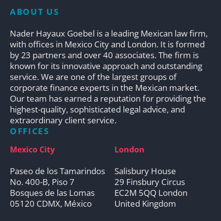
ABOUT US
Nader Hayaux Goebel is a leading Mexican law firm,
with offices in Mexico City and London. It is formed
by 23 partners and over 40 associates. The firm is
known for its innovative approach and outstanding
service. We are one of the largest groups of
corporate finance experts in the Mexican market.
Our team has earned a reputation for providing the
highest-quality, sophisticated legal advice, and
extraordinary client service.
OFFICES
Mexico City
London
Paseo de los Tamarindos
Salisbury House
No. 400-B, Piso 7
29 Finsbury Circus
Bosques de las Lomas
EC2M 5QQ London
05120 CDMX, México
United Kingdom