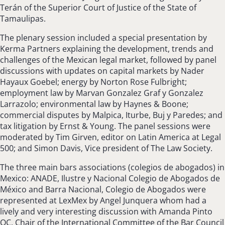
Terán of the Superior Court of Justice of the State of
Tamaulipas.
The plenary session included a special presentation by
Kerma Partners explaining the development, trends and
challenges of the Mexican legal market, followed by panel
discussions with updates on capital markets by Nader
Hayaux Goebel; energy by Norton Rose Fulbright;
employment law by Marvan Gonzalez Graf y Gonzalez
Larrazolo; environmental law by Haynes & Boone;
commercial disputes by Malpica, Iturbe, Buj y Paredes; and
tax litigation by Ernst & Young. The panel sessions were
moderated by Tim Girven, editor on Latin America at Legal
500; and Simon Davis, Vice president of The Law Society.
The three main bars associations (colegios de abogados) in
Mexico: ANADE, Ilustre y Nacional Colegio de Abogados de
México and Barra Nacional, Colegio de Abogados were
represented at LexMex by Angel Junquera whom had a
lively and very interesting discussion with Amanda Pinto
QC, Chair of the International Committee of the Bar Council