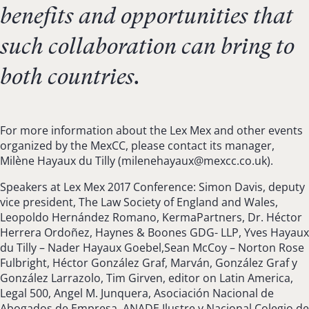
benefits and opportunities that
such collaboration can bring to
both countries.
For more information about the Lex Mex and other events
organized by the MexCC, please contact its manager,
Milène Hayaux du Tilly (
milenehayaux@mexcc.co.uk
).
Speakers at Lex Mex 2017 Conference: Simon Davis, deputy
vice president, The Law Society of England and Wales,
Leopoldo Hernández Romano, KermaPartners, Dr. Héctor
Herrera Ordoñez, Haynes & Boones GDG- LLP, Yves Hayaux
du Tilly – Nader Hayaux Goebel,Sean McCoy – Norton Rose
Fulbright, Héctor González Graf, Marván, González Graf y
González Larrazolo, Tim Girven, editor on Latin America,
Legal 500, Angel M. Junquera, Asociación Nacional de
Abogados de Empresa, ANADE Ilustre y Nacional Colegio de