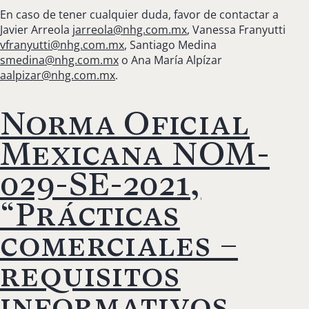
En caso de tener cualquier duda, favor de contactar a
Javier Arreola
jarreola@nhg.com.mx
, Vanessa Franyutti
vfranyutti@nhg.com.mx
, Santiago Medina
smedina@nhg.com.mx
o Ana María Alpízar
aalpizar@nhg.com.mx
.
Norma Oficial
Mexicana NOM-
029-SE-2021,
“Prácticas
comerciales –
requisitos
informativos