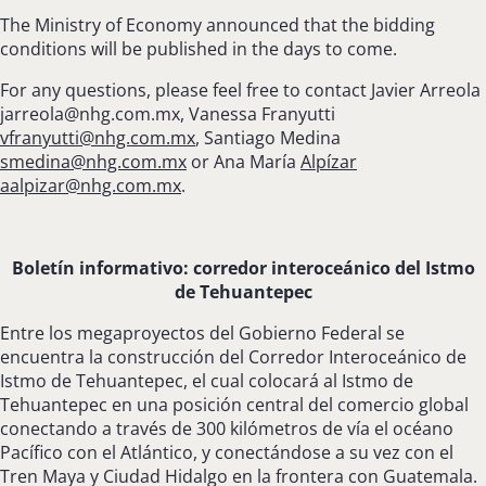
The Ministry of Economy announced that the bidding
conditions will be published in the days to come.
For any questions, please feel free to contact Javier Arreola
jarreola@nhg.com.mx
, Vanessa Franyutti
vfranyutti@nhg.com.mx
,
Santiago Medina
smedina@nhg.com.mx
or Ana María
Alpízar
aalpizar@nhg.com.mx
.
Boletín informativo: corredor interoceánico del Istmo
de Tehuantepec
Entre los megaproyectos del Gobierno Federal se
encuentra la construcción del Corredor Interoceánico de
Istmo de Tehuantepec, el cual colocará al Istmo de
Tehuantepec en una posición central del comercio global
conectando a través de 300 kilómetros de vía el océano
Pacífico con el Atlántico, y conectándose a su vez con el
Tren Maya y Ciudad Hidalgo en la frontera con Guatemala.