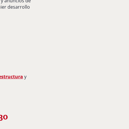
 y anuncios de
ier desarrollo
estructura
y
30