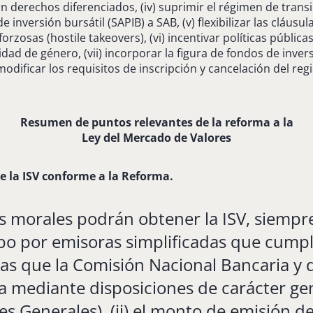
on derechos diferenciados, (iv) suprimir el régimen de trans
nversión bursátil (SAPIB) a SAB, (v) flexibilizar las cláusu
orzosas (hostile takeovers), (vi) incentivar políticas públic
idad de género, (vii) incorporar la figura de fondos de inve
) modificar los requisitos de inscripción y cancelación del re
Resumen de puntos relevantes de la reforma a la
Ley del Mercado de Valores
e la ISV conforme a la Reforma.
 morales podrán obtener la ISV, siempre
abo por emisoras simplificadas que cumpl
cas que la Comisión Nacional Bancaria y 
a mediante disposiciones de carácter ge
es Generales), (ii) el monto de emisión de