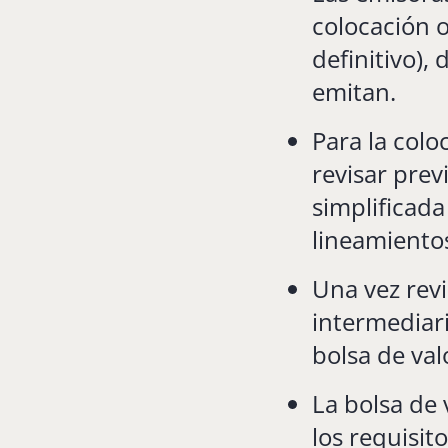
colocación 
definitivo),
emitan.
Para la colo
revisar pre
simplificada
lineamientos
Una vez rev
intermediari
bolsa de val
La bolsa de 
los requisit