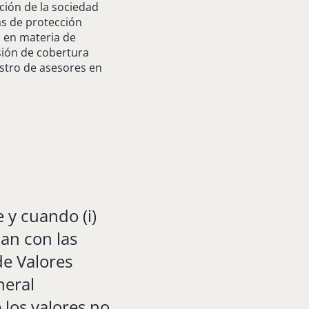
ición de la sociedad
las de protección
as en materia de
rsión de cobertura
gistro de asesores en
 y cuando (i)
an con las
de Valores
neral
 los valores no