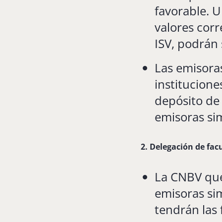
favorable. U
valores cor
ISV, podrán 
Las emisoras
institucione
depósito de
emisoras sim
2. Delegación de fac
La CNBV que
emisoras sim
tendrán las 