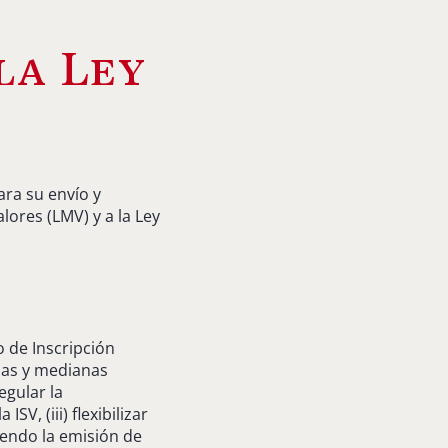
la Ley
ara su envío y
lores (LMV) y a la Ley
o de Inscripción
eñas y medianas
egular la
SV, (iii) flexibilizar
iendo la emisión de