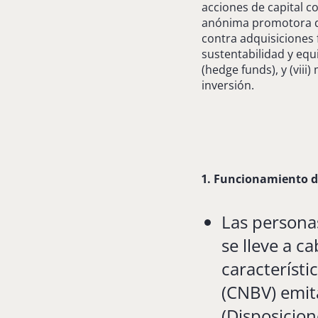
acciones de capital c
anónima promotora de i
contra adquisiciones f
sustentabilidad y equ
(hedge funds), y (viii
inversión.
1. Funcionamiento d
Las personas
se lleve a c
característi
(CNBV) emit
(Disposicion