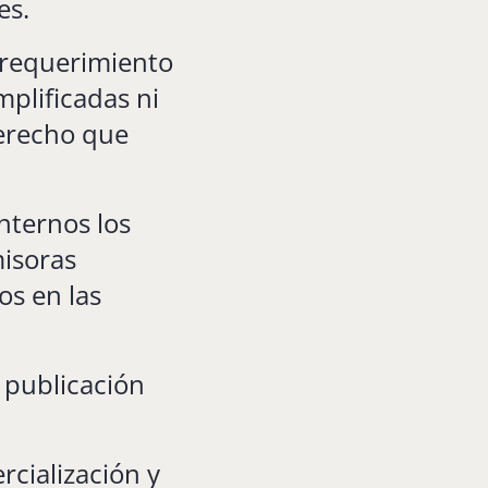
es.
 requerimiento
mplificadas ni
derecho que
nternos los
misoras
os en las
r publicación
rcialización y