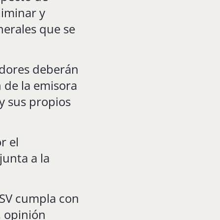
iminar y
nerales que se
cadores deberán
 de la emisora
y sus propios
r el
junta a la
 ISV cumpla con
, opinión