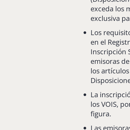
exceda los m
exclusiva pa
Los requisi
en el Regist
Inscripción 
emisoras de 
los artículo
Disposicion
La inscripci
los VOIS, po
figura.
Las emisora