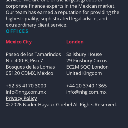
corporate finance experts in the Mexican market.
Our team has earned a reputation for providing the
highest-quality, sophisticated legal advice, and
extraordinary client service.
OFFICES
Mexico City
London
Paseo de los Tamarindos
Salisbury House
No. 400-B, Piso 7
29 Finsbury Circus
Bosques de las Lomas
EC2M 5QQ London
05120 CDMX, México
United Kingdom
+52 55 4170 3000
+44 20 3740 1365
info@nhg.com.mx
info@nhg.com.mx
Privacy Policy
© 2026 Nader Hayaux Goebel All Rights Reserved.