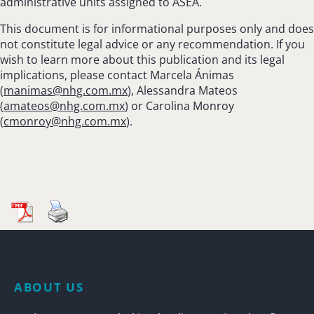
administrative units assigned to ASEA.
This document is for informational purposes only and does
not constitute legal advice or any recommendation. If you
wish to learn more about this publication and its legal
implications, please contact Marcela Ánimas
(
manimas@nhg.com.mx
), Alessandra Mateos
(
amateos@nhg.com.mx
) or Carolina Monroy
(
cmonroy@nhg.com.mx
).
ABOUT US