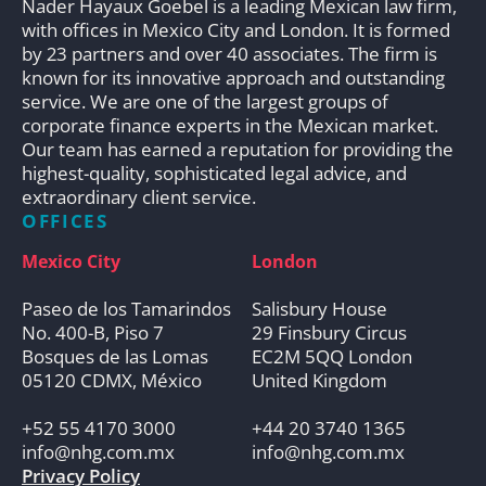
Nader Hayaux Goebel is a leading Mexican law firm,
with offices in Mexico City and London. It is formed
by 23 partners and over 40 associates. The firm is
known for its innovative approach and outstanding
service. We are one of the largest groups of
corporate finance experts in the Mexican market.
Our team has earned a reputation for providing the
highest-quality, sophisticated legal advice, and
extraordinary client service.
OFFICES
Mexico City
London
Paseo de los Tamarindos
Salisbury House
No. 400-B, Piso 7
29 Finsbury Circus
Bosques de las Lomas
EC2M 5QQ London
05120 CDMX, México
United Kingdom
+52 55 4170 3000
+44 20 3740 1365
info@nhg.com.mx
info@nhg.com.mx
Privacy Policy