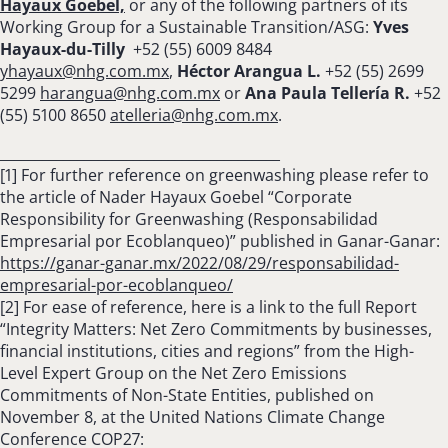
Hayaux Goebel,
or any of the following partners of its
Working Group for a Sustainable Transition/ASG:
Yves
Hayaux-du-Tilly
+52 (55) 6009 8484
yhayaux@nhg.com.mx
,
Héctor Arangua L.
+52 (55) 2699
5299
harangua@nhg.com.mx
or
Ana Paula Tellería R.
+52
(55) 5100 8650
atelleria@nhg.com.mx
.
________________________________________
[1] For further reference on greenwashing please refer to
the article of Nader Hayaux Goebel “Corporate
Responsibility for Greenwashing (Responsabilidad
Empresarial por Ecoblanqueo)” published in Ganar-Ganar:
https://ganar-ganar.mx/2022/08/29/responsabilidad-
empresarial-por-ecoblanqueo/
[2] For ease of reference, here is a link to the full Report
“Integrity Matters: Net Zero Commitments by businesses,
financial institutions, cities and regions” from the High-
Level Expert Group on the Net Zero Emissions
Commitments of Non-State Entities, published on
November 8, at the United Nations Climate Change
Conference COP27: