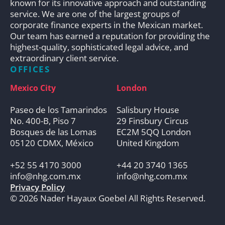
known for its innovative approach and outstanding
service. We are one of the largest groups of
corporate finance experts in the Mexican market.
Our team has earned a reputation for providing the
highest-quality, sophisticated legal advice, and
extraordinary client service.
OFFICES
Mexico City
London
Paseo de los Tamarindos
Salisbury House
No. 400-B, Piso 7
29 Finsbury Circus
Bosques de las Lomas
EC2M 5QQ London
05120 CDMX, México
United Kingdom
+52 55 4170 3000
+44 20 3740 1365
info@nhg.com.mx
info@nhg.com.mx
Privacy Policy
© 2026 Nader Hayaux Goebel All Rights Reserved.