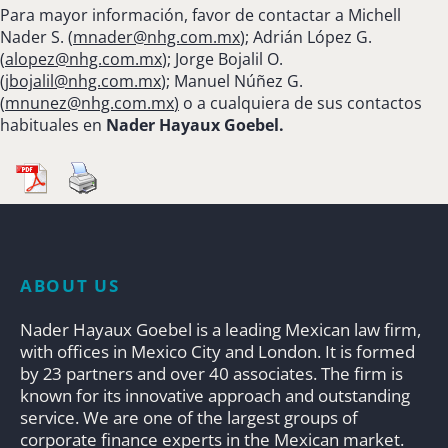
Para mayor información, favor de contactar a Michell
Nader S. (
mnader@nhg.com.mx
); Adrián López G.
(
alopez@nhg.com.mx
); Jorge Bojalil O.
(
jbojalil@nhg.com.mx
); Manuel Núñez G.
(
mnunez@nhg.com.mx
)
o a cualquiera de sus contactos
habituales en
Nader Hayaux Goebel.
ABOUT US
Nader Hayaux Goebel is a leading Mexican law firm,
with offices in Mexico City and London. It is formed
by 23 partners and over 40 associates. The firm is
known for its innovative approach and outstanding
service. We are one of the largest groups of
corporate finance experts in the Mexican market.