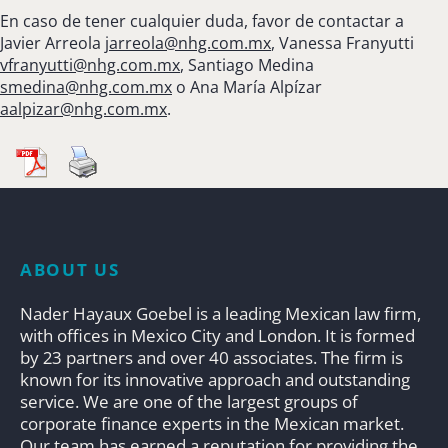
En caso de tener cualquier duda, favor de contactar a
Javier Arreola
jarreola@nhg.com.mx
, Vanessa Franyutti
vfranyutti@nhg.com.mx
, Santiago Medina
smedina@nhg.com.mx
o Ana María Alpízar
aalpizar@nhg.com.mx
.
ABOUT US
Nader Hayaux Goebel is a leading Mexican law firm,
with offices in Mexico City and London. It is formed
by 23 partners and over 40 associates. The firm is
known for its innovative approach and outstanding
service. We are one of the largest groups of
corporate finance experts in the Mexican market.
Our team has earned a reputation for providing the