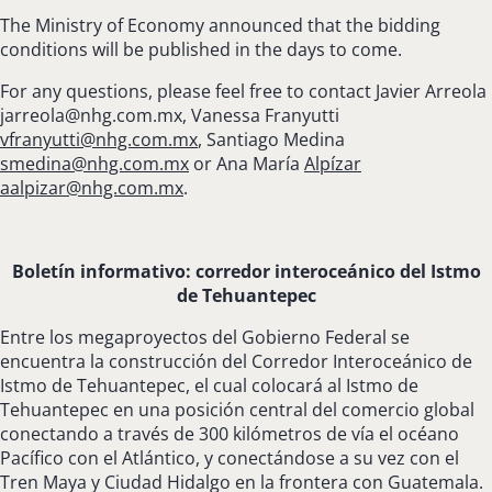
The Ministry of Economy announced that the bidding
conditions will be published in the days to come.
For any questions, please feel free to contact Javier Arreola
jarreola@nhg.com.mx
, Vanessa Franyutti
vfranyutti@nhg.com.mx
,
Santiago Medina
smedina@nhg.com.mx
or Ana María
Alpízar
aalpizar@nhg.com.mx
.
Boletín informativo: corredor interoceánico del Istmo
de Tehuantepec
Entre los megaproyectos del Gobierno Federal se
encuentra la construcción del Corredor Interoceánico de
Istmo de Tehuantepec, el cual colocará al Istmo de
Tehuantepec en una posición central del comercio global
conectando a través de 300 kilómetros de vía el océano
Pacífico con el Atlántico, y conectándose a su vez con el
Tren Maya y Ciudad Hidalgo en la frontera con Guatemala.