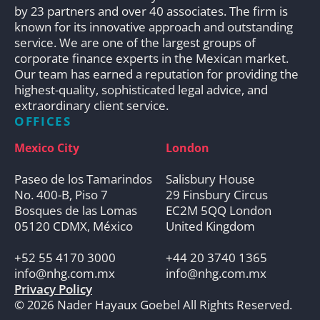
by 23 partners and over 40 associates. The firm is
known for its innovative approach and outstanding
service. We are one of the largest groups of
corporate finance experts in the Mexican market.
Our team has earned a reputation for providing the
highest-quality, sophisticated legal advice, and
extraordinary client service.
OFFICES
Mexico City
London
Paseo de los Tamarindos
Salisbury House
No. 400-B, Piso 7
29 Finsbury Circus
Bosques de las Lomas
EC2M 5QQ London
05120 CDMX, México
United Kingdom
+52 55 4170 3000
+44 20 3740 1365
info@nhg.com.mx
info@nhg.com.mx
Privacy Policy
© 2026 Nader Hayaux Goebel All Rights Reserved.